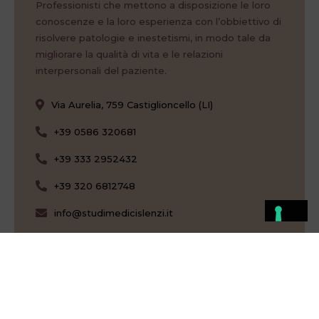
Professionisti che mettono a disposizione le loro
conoscenze e la loro esperienza con l’obbiettivo di
risolvere patologie e inestetismi, in modo tale da
migliorare la qualità di vita e le relazioni
interpersonali del paziente.
Via Aurelia, 759 Castiglioncello (LI)
+39 0586 320681
+39 333 2952432
+39 320 6812748
info@studimedicislenzi.it
Hai una domanda?
Vuoi avere un appuntamento per valutare meglio il