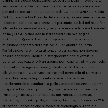
eliminare il trucco delicatamente, pulire la pelle in profondità
senza seccarla. Da utilizzare direttamente sulla pelle del viso,
per poi sciacquare con acqua tiepida. ATTENZIONE! No! Calda
No! Troppo fredda Dopo la detersione applicare siero e crema
, facendo delle delicate pressioni partendo dai lati del naso fino
alla parte esterna del volto , per poi scendere fino alla base del
collo. ( Trovi il video con le indicazioni sulla mia pagina
Instagram ). Questo lieve massaggio drenante aiuterà a
migliorare l’aspetto della tua pelle. Per quanto riguarda
l’esfoliazione farei molta attenzione agli scrub, non devono
essere aggressivi, inoltre lo sfregamento che si effettua
durante l’applicazione è un trauma per i capillari. Si! Ai cosmetici
che aiutano la rigenerazione ,l ‘elasticità. Si! Alle creme e sieri
alla vitamina E – C , oli vegetali naturali come olio di Borragine,
olio di Enotera, dalle proprietà cosmetiche lenitive.
Fondamentale è ascoltare la pelle , testare il cosmetico prima
di applicarlo sul viso, pizzicore , rossore non vanno trascurati.
Post Tags: beauty routine, collo, cosmetici, couperose,
décolleté, idratante, pelle, sensibile, skincare, volto Aurelia 759
l’Estetica L’estetica che si avvale di tecnologia hi-tech e di