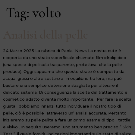
Tag:
volto
Analisi della pelle
24 Marzo 2025 La rubrica di Paola News La nostra cute è
ricoperta da uno strato superficiale chiamato film idrolipidico
(una specie di pellicola trasparente, protettiva che la pelle
produce). Oggi sappiamo che questo strato è composto da
acqua, grassi e altre sostanze in equilibrio tra loro, ma può
bastare una semplice detersione sbagliata per alterare il
delicato sistema. Di conseguenza la scelta del trattamento e
cosmetico adatto diventa molto importante. Per fare la scelta
giusta, dobbiamo innanzi tutto individuare il nostro tipo di
pelle, ciò è possibile attraverso un’ analisi accurata. Pertanto
inizieremo su pelle pulita a fare un primo esame di tipo tattile
e visivo . In seguito useremo uno strumento ben preciso ” Skin
Test “, il quale fornirà indicazioni importanti sullo stato di salute