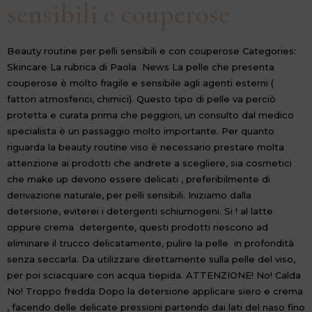
sensibili e couperose
Beauty routine per pelli sensibili e con couperose Categories:
Skincare La rubrica di Paola News La pelle che presenta
couperose è molto fragile e sensibile agli agenti esterni (
fattori atmosferici, chimici). Questo tipo di pelle va perciò
protetta e curata prima che peggiori, un consulto dal medico
specialista è un passaggio molto importante. Per quanto
riguarda la beauty routine viso è necessario prestare molta
attenzione ai prodotti che andrete a scegliere, sia cosmetici
che make up devono essere delicati , preferibilmente di
derivazione naturale, per pelli sensibili. Iniziamo dalla
detersione, eviterei i detergenti schiumogeni. Si ! al latte
oppure crema detergente, questi prodotti riescono ad
eliminare il trucco delicatamente, pulire la pelle in profondità
senza seccarla. Da utilizzare direttamente sulla pelle del viso,
per poi sciacquare con acqua tiepida. ATTENZIONE! No! Calda
No! Troppo fredda Dopo la detersione applicare siero e crema
, facendo delle delicate pressioni partendo dai lati del naso fino