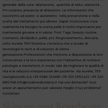
generale della cute: Idratazione, quantità di sebo, elasticità ,
PH cutaneo, presenza di alterazioni. Le informazioni che
riusciremo ad avere ci aiuteranno nella prevenzione e nella
scelta del trattamento più idoneo. Saper riconoscere cosa
realmente ha bisogno la nostra pelle è molto importante per
mantenerla giovane e in salute. Post Tags: beauty routine,
cosmetici, idrolipidico, pelle, pH, Ringiovanimento, skincare,
volto Aurelia 759 l’Estetica L’estetica che si avvale di
tecnologia hi-tech e di soluzioni di ultima
generazione.Professionisti che mettono a disposizione le loro
conoscenze e la loro esperienza con l’obbiettivo di risolvere
patologie e inestetismi, in modo tale da migliorare la qualità di
vita e le relazioni interpersonali del paziente. Via Aurelia, 759
Castiglioncello (LI) +39 0586 320681 +39 333 2952432 +39 320
6812748 info@studimedicislenzi.it Hai una domanda? Vuoi
avere un appuntamento per valutare meglio il tuo problema?
Contattaci
Skincare post Resurfacing