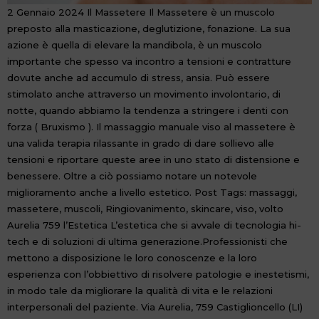
2 Gennaio 2024 Il Massetere Il Massetere è un muscolo
preposto alla masticazione, deglutizione, fonazione. La sua
azione è quella di elevare la mandibola, è un muscolo
importante che spesso va incontro a tensioni e contratture
dovute anche ad accumulo di stress, ansia. Può essere
stimolato anche attraverso un movimento involontario, di
notte, quando abbiamo la tendenza a stringere i denti con
forza ( Bruxismo ). Il massaggio manuale viso al massetere è
una valida terapia rilassante in grado di dare sollievo alle
tensioni e riportare queste aree in uno stato di distensione e
benessere. Oltre a ciò possiamo notare un notevole
miglioramento anche a livello estetico. Post Tags: massaggi,
massetere, muscoli, Ringiovanimento, skincare, viso, volto
Aurelia 759 l’Estetica L’estetica che si avvale di tecnologia hi-
tech e di soluzioni di ultima generazione.Professionisti che
mettono a disposizione le loro conoscenze e la loro
esperienza con l’obbiettivo di risolvere patologie e inestetismi,
in modo tale da migliorare la qualità di vita e le relazioni
interpersonali del paziente. Via Aurelia, 759 Castiglioncello (LI)