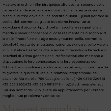
Mettere in ordine il film idrolipidico alterato , a seconda delle
necessità andare ad idratare dove c’è una carenza di quota
d’acqua, nutrire dove c’è una scarsità di lipidi. Quindi per fare la
scelta del cosmetico giusto dobbiamo innanzi tutto
individuare il proprio tipo di pelle, ascoltare i segnali che ci
manda e saper riconoscere di cosa realmente ha bisogno al di
là delle “mode”. Post Tags: beauty routine, collo, cosmetici,
décolleté, idratante, massaggi, nutriente, skincare, volto Aurelia
759 l’Estetica L’estetica che si avvale di tecnologia hi-tech e di
soluzioni di ultima generazione.Professionisti che mettono a
disposizione le loro conoscenze e la loro esperienza con
l’obbiettivo di risolvere patologie e inestetismi, in modo tale da
migliorare la qualità di vita e le relazioni interpersonali del
paziente. Via Aurelia, 759 Castiglioncello (LI) +39 0586 320681
+39 333 2952432 +39 320 6812748 info@studimedicislenzi.it
Hai una domanda? Vuoi avere un appuntamento per valutare
meglio il tuo problema? Contattaci
Massaggi manuali viso