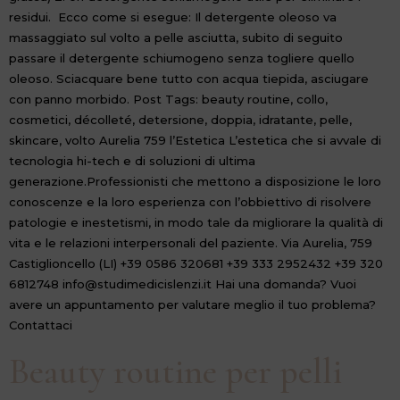
residui. Ecco come si esegue: Il detergente oleoso va
massaggiato sul volto a pelle asciutta, subito di seguito
passare il detergente schiumogeno senza togliere quello
oleoso. Sciacquare bene tutto con acqua tiepida, asciugare
con panno morbido. Post Tags: beauty routine, collo,
cosmetici, décolleté, detersione, doppia, idratante, pelle,
skincare, volto Aurelia 759 l’Estetica L’estetica che si avvale di
tecnologia hi-tech e di soluzioni di ultima
generazione.Professionisti che mettono a disposizione le loro
conoscenze e la loro esperienza con l’obbiettivo di risolvere
patologie e inestetismi, in modo tale da migliorare la qualità di
vita e le relazioni interpersonali del paziente. Via Aurelia, 759
Castiglioncello (LI) +39 0586 320681 +39 333 2952432 +39 320
6812748 info@studimedicislenzi.it Hai una domanda? Vuoi
avere un appuntamento per valutare meglio il tuo problema?
Contattaci
Beauty routine per pelli