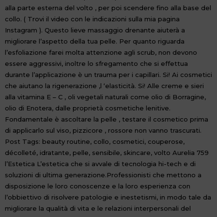
alla parte esterna del volto , per poi scendere fino alla base del
collo. ( Trovi il video con le indicazioni sulla mia pagina
Instagram ). Questo lieve massaggio drenante aiuterà a
migliorare l’aspetto della tua pelle. Per quanto riguarda
l’esfoliazione farei molta attenzione agli scrub, non devono
essere aggressivi, inoltre lo sfregamento che si effettua
durante l’applicazione è un trauma per i capillari. Si! Ai cosmetici
che aiutano la rigenerazione ,l ‘elasticità. Si! Alle creme e sieri
alla vitamina E – C , oli vegetali naturali come olio di Borragine,
olio di Enotera, dalle proprietà cosmetiche lenitive.
Fondamentale è ascoltare la pelle , testare il cosmetico prima
di applicarlo sul viso, pizzicore , rossore non vanno trascurati.
Post Tags: beauty routine, collo, cosmetici, couperose,
décolleté, idratante, pelle, sensibile, skincare, volto Aurelia 759
l’Estetica L’estetica che si avvale di tecnologia hi-tech e di
soluzioni di ultima generazione.Professionisti che mettono a
disposizione le loro conoscenze e la loro esperienza con
l’obbiettivo di risolvere patologie e inestetismi, in modo tale da
migliorare la qualità di vita e le relazioni interpersonali del