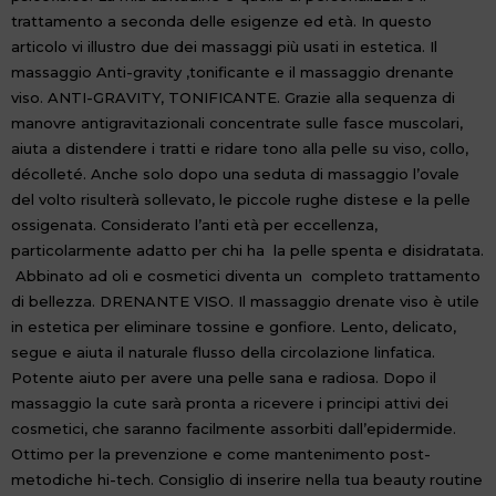
trattamento a seconda delle esigenze ed età. In questo
articolo vi illustro due dei massaggi più usati in estetica. Il
massaggio Anti-gravity ,tonificante e il massaggio drenante
viso. ANTI-GRAVITY, TONIFICANTE. Grazie alla sequenza di
manovre antigravitazionali concentrate sulle fasce muscolari,
aiuta a distendere i tratti e ridare tono alla pelle su viso, collo,
décolleté. Anche solo dopo una seduta di massaggio l’ovale
del volto risulterà sollevato, le piccole rughe distese e la pelle
ossigenata. Considerato l’anti età per eccellenza,
particolarmente adatto per chi ha la pelle spenta e disidratata.
Abbinato ad oli e cosmetici diventa un completo trattamento
di bellezza. DRENANTE VISO. Il massaggio drenate viso è utile
in estetica per eliminare tossine e gonfiore. Lento, delicato,
segue e aiuta il naturale flusso della circolazione linfatica.
Potente aiuto per avere una pelle sana e radiosa. Dopo il
massaggio la cute sarà pronta a ricevere i principi attivi dei
cosmetici, che saranno facilmente assorbiti dall’epidermide.
Ottimo per la prevenzione e come mantenimento post-
metodiche hi-tech. Consiglio di inserire nella tua beauty routine