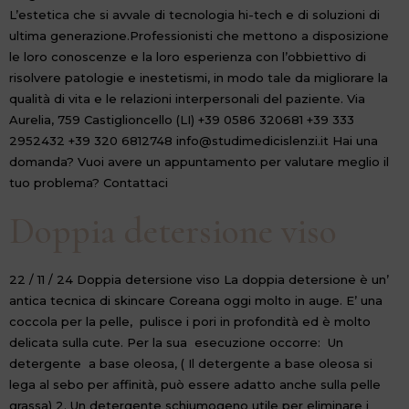
L’estetica che si avvale di tecnologia hi-tech e di soluzioni di
ultima generazione.Professionisti che mettono a disposizione
le loro conoscenze e la loro esperienza con l’obbiettivo di
risolvere patologie e inestetismi, in modo tale da migliorare la
qualità di vita e le relazioni interpersonali del paziente. Via
Aurelia, 759 Castiglioncello (LI) +39 0586 320681 +39 333
2952432 +39 320 6812748 info@studimedicislenzi.it Hai una
domanda? Vuoi avere un appuntamento per valutare meglio il
tuo problema? Contattaci
Doppia detersione viso
22 / 11 / 24 Doppia detersione viso La doppia detersione è un’
antica tecnica di skincare Coreana oggi molto in auge. E’ una
coccola per la pelle, pulisce i pori in profondità ed è molto
delicata sulla cute. Per la sua esecuzione occorre: Un
detergente a base oleosa, ( Il detergente a base oleosa si
lega al sebo per affinità, può essere adatto anche sulla pelle
grassa) 2. Un detergente schiumogeno utile per eliminare i