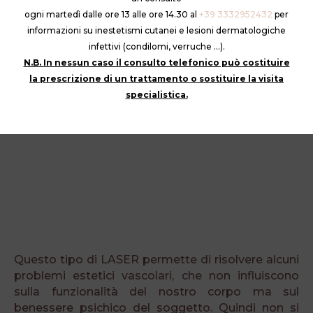
ogni martedì dalle ore 13 alle ore 14.30 al
+39 3332952432
per
informazioni su inestetismi cutanei e lesioni dermatologiche
infettivi (condilomi, verruche …).
N.B. In nessun caso il consulto telefonico può costituire
la prescrizione di un trattamento o sostituire la visita
specialistica.
Questo tipo di LASER permette di risolvere alcuni
problemi estetici vascolari, che non influiscono
sulla funzionalità del nostro corpo ma sul
benessere psichico del soggetto. Quindi non si