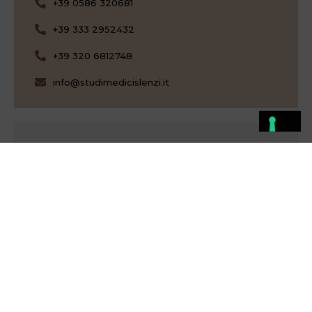
+39 0586 320681
+39 333 2952432
+39 320 6812748
info@studimedicislenzi.it
Hai una domanda?
Vuoi avere un appuntamento per valutare meglio il
tuo problema?
Contattaci