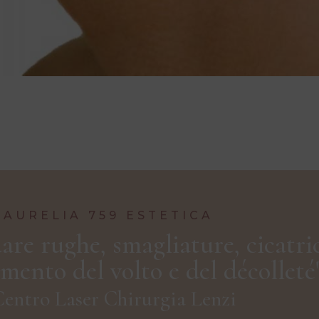
AURELIA 759 ESTETICA
re rughe, smagliature, cicatrici
mento del volto e del décolleté
entro Laser Chirurgia Lenzi