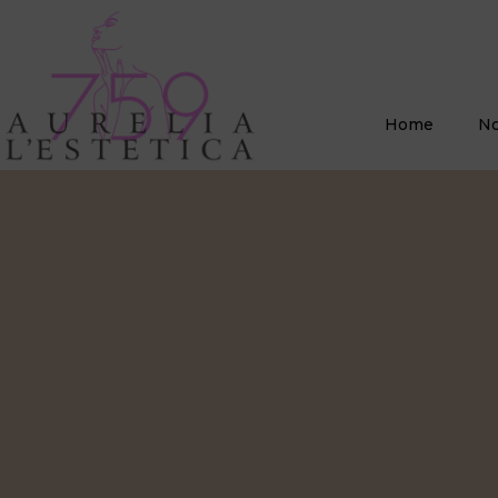
Home
No