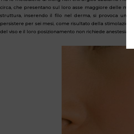
circa, che presentano sul loro asse maggiore delle minus
struttura, inserendo il filo nel derma, si provoca una
persistere per sei mesi, come risultato della stimolazione d
del viso e il loro posizionamento non richiede anestesia.