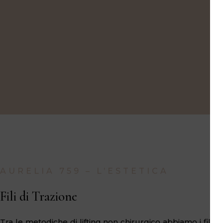
AURELIA 759 – L’ESTETICA
Fili di Trazione
Tra le metodiche di lifting non chirurgico abbiamo i fili cos