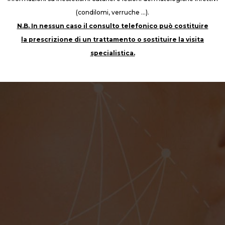
cole protuberanze, posizionate in senso inverso alla line
(condilomi, verruche …).
 leggera trazione dello stesso. Si determina quindi un
N.B. In nessun caso il consulto telefonico può costituire
ei fibroblasti del derma. I fili di trazione si utilizzano so
la prescrizione di un trattamento o sostituire la visita
specialistica.