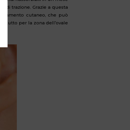
a di trazione. Grazie a questa
o stiramento cutaneo, che può
prattutto per la zona dell’ovale