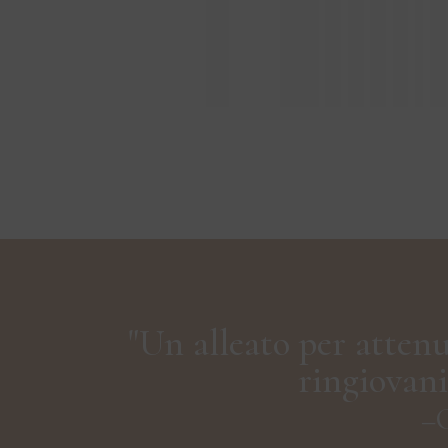
"Un alleato per attenua
ringiovani
–C