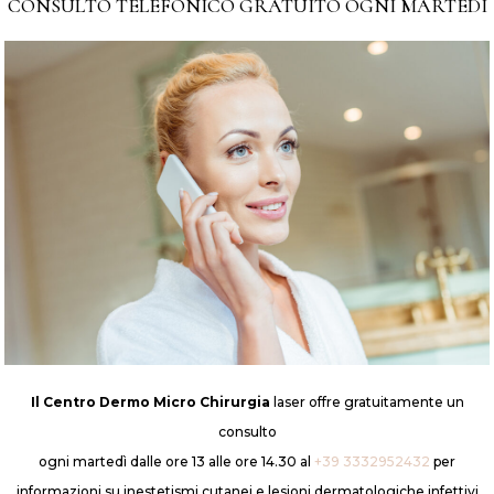
CONSULTO TELEFONICO GRATUITO OGNI MARTEDÌ
Il Centro Dermo Micro Chirurgia
laser offre gratuitamente un
consulto
ogni martedì dalle ore 13 alle ore 14.30 al
+39 3332952432
per
iddetti di trazione. Si tratta di fili in PDO (polidioxanone)
informazioni su inestetismi cutanei e lesioni dermatologiche infettivi