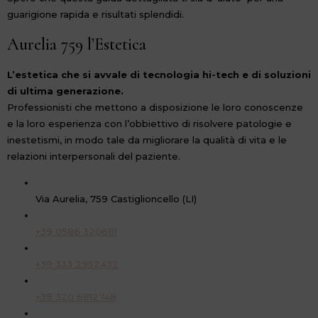
guarigione rapida e risultati splendidi.
Aurelia 759 l’Estetica
L’estetica che si avvale di tecnologia hi-tech e di soluzioni
di ultima generazione.
Professionisti che mettono a disposizione le loro conoscenze
e la loro esperienza con l’obbiettivo di risolvere patologie e
inestetismi, in modo tale da migliorare la qualità di vita e le
relazioni interpersonali del paziente.
Via Aurelia, 759 Castiglioncello (LI)
+39 0586 320681
+39 333 2952432
+39 320 6812748