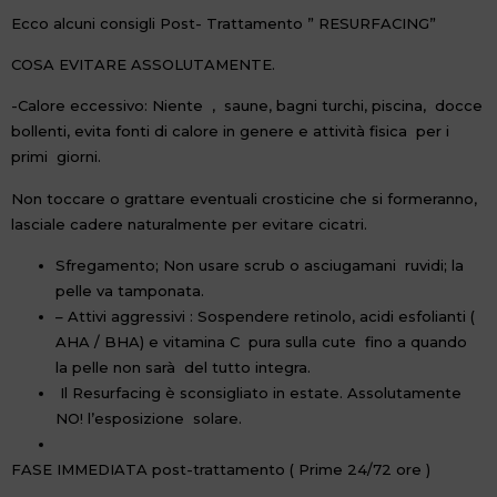
Ecco alcuni consigli Post- Trattamento ” RESURFACING”
COSA EVITARE ASSOLUTAMENTE.
-Calore eccessivo: Niente , saune, bagni turchi, piscina, docce
bollenti, evita fonti di calore in genere e attività fisica per i
primi giorni.
Non toccare o grattare eventuali crosticine che si formeranno,
lasciale cadere naturalmente per evitare cicatri.
Sfregamento; Non usare scrub o asciugamani ruvidi; la
pelle va tamponata.
– Attivi aggressivi : Sospendere retinolo, acidi esfolianti (
AHA / BHA) e vitamina C pura sulla cute fino a quando
la pelle non sarà del tutto integra.
Il Resurfacing è sconsigliato in estate. Assolutamente
NO! l’esposizione solare.
FASE IMMEDIATA post-trattamento ( Prime 24/72 ore )