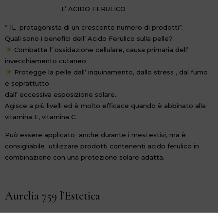
L’ ACIDO FERULICO
” IL protagonista di un crescente numero di prodotti”.
Quali sono i benefici dell’ Acido Ferulico sulla pelle?
Combatte l’ ossidazione cellulare, causa primaria dell’
invecchiamento cutaneo
Protegge la pelle dall’ inquinamento, dallo stress , dal fumo
e soprattutto
dall’ eccessiva esposizione solare.
Agisce a più livelli ed è molto efficace quando è abbinato alla
vitamina E, vitamina C.
Può essere applicato anche durante i mesi estivi, ma è
consigliabile utilizzare prodotti contenenti acido ferulico in
combinazione con una protezione solare adatta.
Aurelia 759 l’Estetica
L’estetica che si avvale di tecnologia hi-tech e di soluzioni